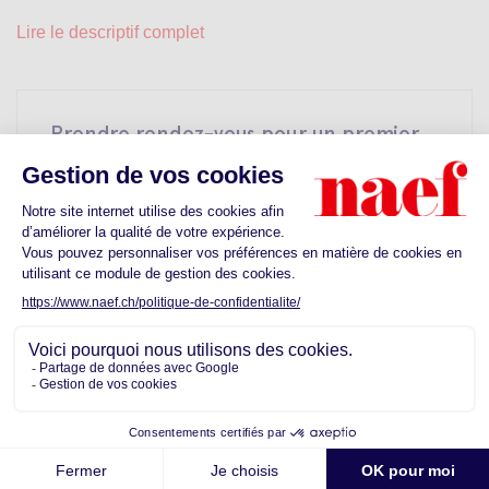
Lire le descriptif complet
Prendre rendez-vous pour un premier
contact
Lundi
Mardi
Mercredi
10
11
12
Aout
Aout
Aout
Découvrez les commodités proches de
votre futur quartier
Ecoles