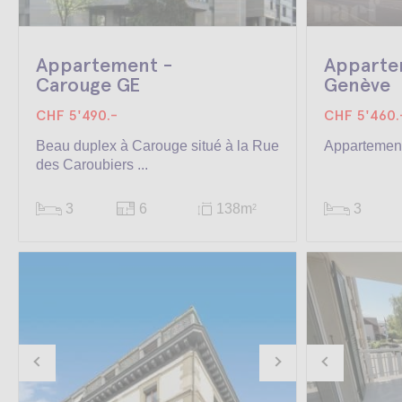
Appartement -
Apparte
Carouge GE
Genève
CHF 5'490.-
CHF 5'460.
Beau duplex à Carouge situé à la Rue
Appartement
des Caroubiers ...
3
6
138m
3
2