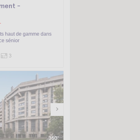
ment -
-
ts haut de gamme dans
ce sénior
3