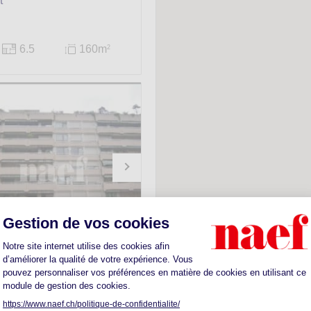
t
6.5
160m
2
ment -