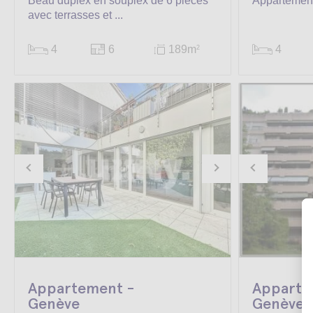
Beau duplex en souplex de 6 pièces
Appartemen
avec terrasses et ...
4
6
189m
4
2
Appartement -
Apparte
Genève
Genève