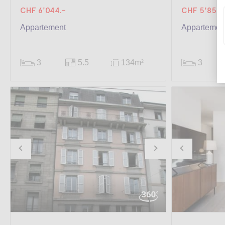
CHF 6'044.-
CHF 5'850.
Appartement
Appartement
3
5.5
134m
3
2