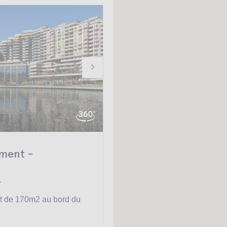
ment -
-
t de 170m2 au bord du