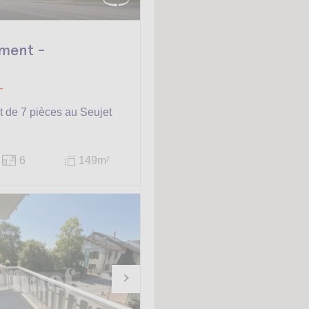
ment -
-
 de 7 pièces au Seujet
6
149m
2