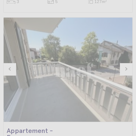
3
5
127m
2
Appartement -