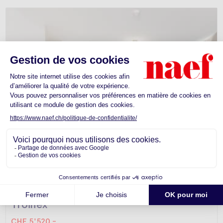
Appartement -
Troinex
CHF 5'520.-