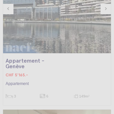
Appartement -
Genève
CHF 5'165.-
Appartement
3
6
149m
2