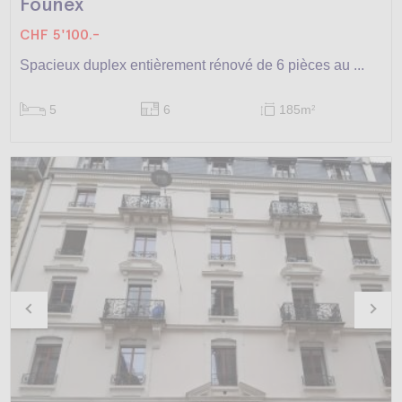
Founex
CHF 5'100.-
Spacieux duplex entièrement rénové de 6 pièces au ...
5
6
185m
2