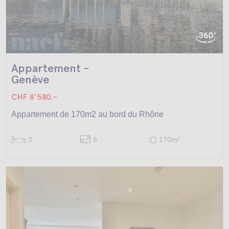
Appartement -
Genève
CHF 8'580.-
Appartement de 170m2 au bord du Rhône
3
6
170m
2