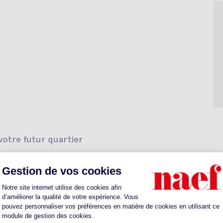
otre futur quartier
ts
Sante
Parkings
Restaurants