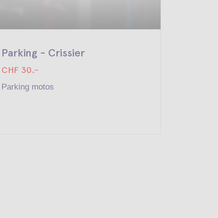
Parking - Crissier
Parkin
CHF 30.-
CHF 30
Parking motos
Parking