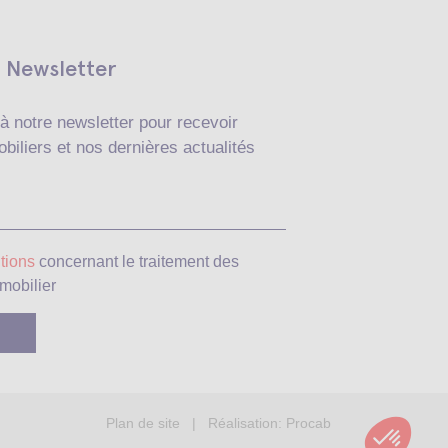
Newsletter
à notre newsletter pour recevoir
biliers et nos dernières actualités
Veuillez laisser ce c
tions
concernant le traitement des
mobilier
Plan de site
| Réalisation:
Procab