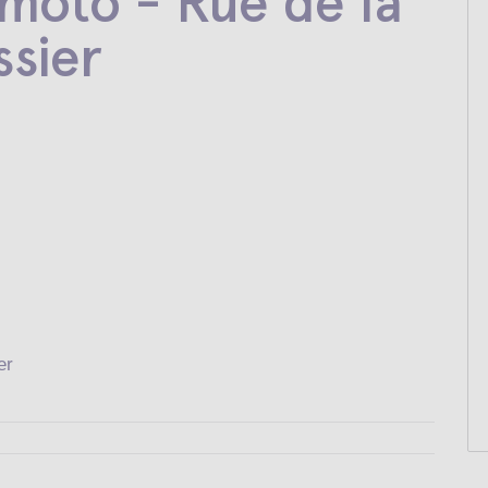
moto - Rue de la
sier
er