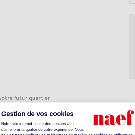
otre futur quartier
ts
Sante
Parkings
Restaurants