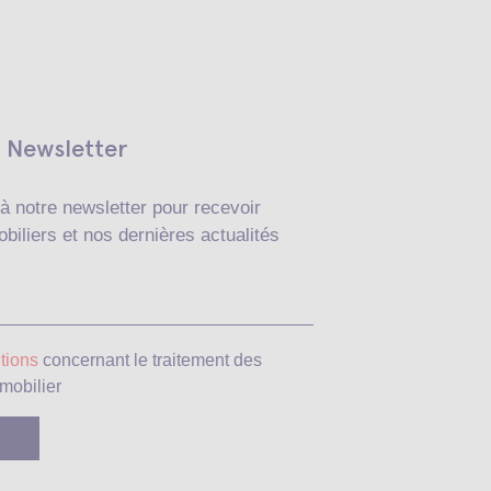
Newsletter
à notre newsletter pour recevoir
biliers et nos dernières actualités
Veuillez laisser ce c
tions
concernant le traitement des
mobilier