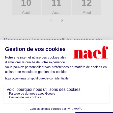
10
11
12
Aout
Aout
Aout
Découvrez les commodités proches de
votre futur quartier
Ecoles