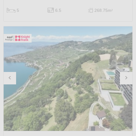
5
6.5
268.75m
2