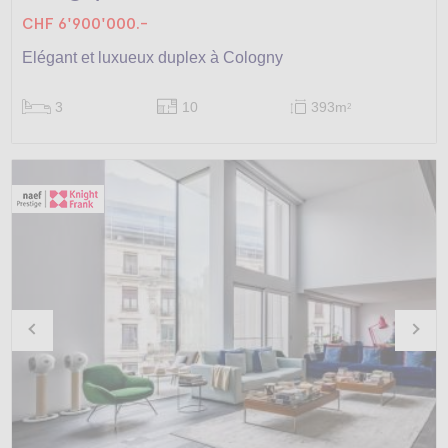
CHF 6'900'000.-
Elégant et luxueux duplex à Cologny
3
10
393m
2