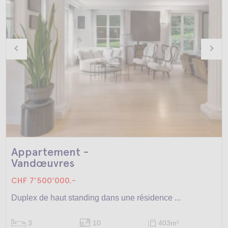
Appartement -
Vandœuvres
CHF 7'500'000.-
Duplex de haut standing dans une résidence ...
3
10
403m
2