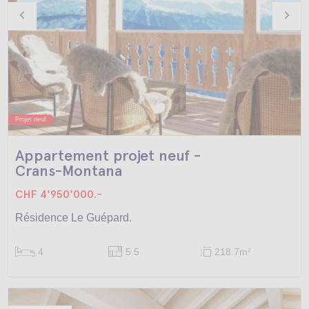
Projet neuf
Appartement projet neuf -
Crans-Montana
CHF 4'950'000.-
Résidence Le Guépard.
4
5.5
218.7m
2