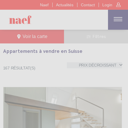
Naef
Actualités
Contact
Login
Filtres
Voir la carte
Appartements à vendre en Suisse
PRIX DÉCROISSANT
167
RÉSULTAT(S)