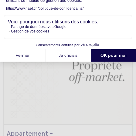
4
6.5
275m
2
Appartement -