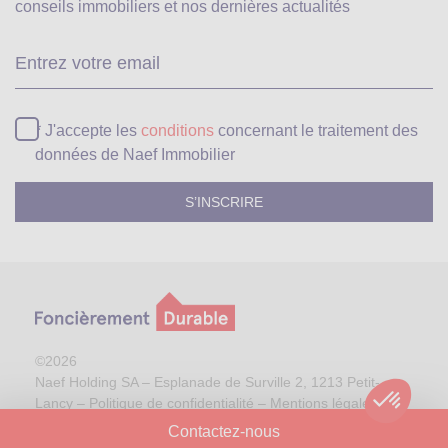
conseils immobiliers et nos dernières actualités
Ve
* J'accepte les
conditions
concernant le traitement des
données de Naef Immobilier
©2026
Naef Holding SA – Esplanade de Surville 2, 1213 Petit-
Lancy –
Politique de confidentialité
–
Mentions légales
Plan de site
| Réalisation:
Procab
Contactez-nous