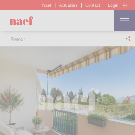
Naef
Actualités
Contact
Login
Retour