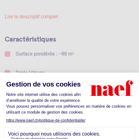
Lire le descriptif complet
Caractéristiques
Surface pondérée : ~98 m
2
Triple Vitrage
Prendre rendez-vous pour un premier
contact
Lundi
Mardi
Mercredi
10
11
12