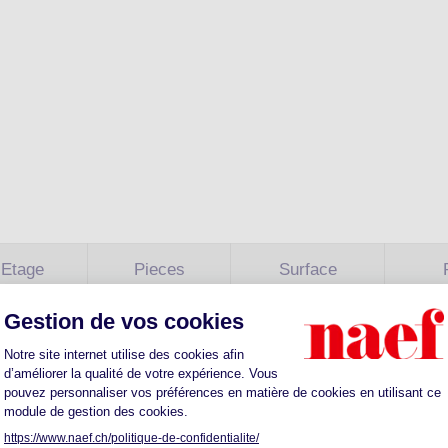
Etage
Pieces
Surface
Rez
5.5
132.76
9
Rez
5.5
156.94
10