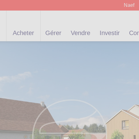
Naef
Acheter
Gérer
Vendre
Investir
Con
ur
Administration
Parkings
Terrains
Dépôts
Mise en valeur
Immeubles
Surfaces
Surfaces
Pr
R
s
PPE
commerciales
commerciales
é