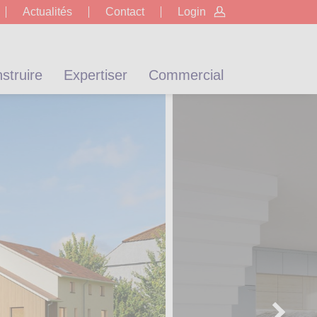
Actualités
Contact
Login
struire
Expertiser
Commercial
ojets neufs à
énovations
Promotions
Immeubles
Formulaires de
Propriétés de
Combien vaut
Naef@home
Montagn
nergétiques
la location
mon bien ?
location
prestige