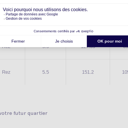
Rez
5.5
157.54
10
Rez
5.5
127.35
8
Rez
5.5
151.2
10
otre futur quartier