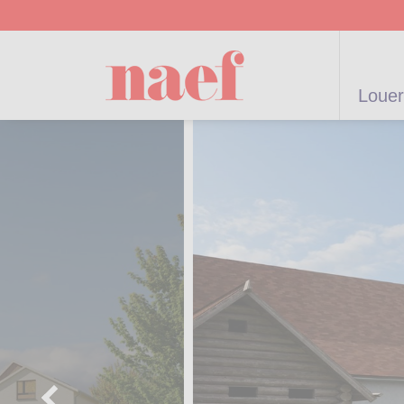
Louer
artements /
Appartements /
Projets neufs
Gérance
Biens
Gérance po
Parkings
Biens de
Terrains
Maisons
résidentiels
immeuble
Maisons
particulier
prestige