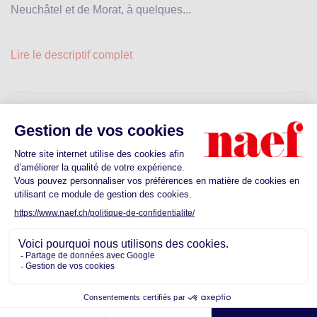
Neuchâtel et de Morat, à quelques...
Lire le descriptif complet
Prendre rendez-vous pour un premier
contact
Vendredi
Lundi
Mardi
M
7
10
11
Aout
Aout
Aout
Découvrez les commodités proches de
votre futur quartier