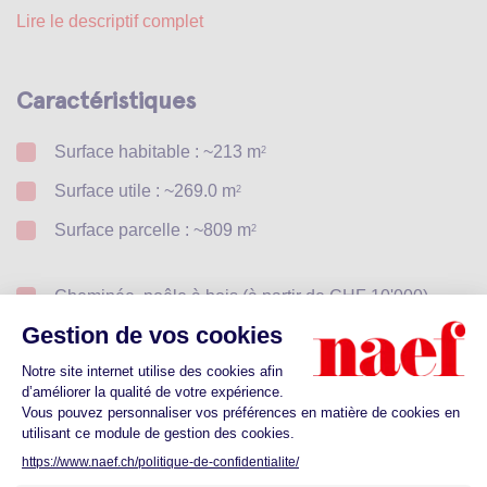
Lire le descriptif complet
Caractéristiques
Surface habitable : ~213 m
2
Surface utile : ~269.0 m
2
Surface parcelle : ~809 m
2
Cheminée, poêle à bois (à partir de CHF 10'000)
Piscine
Prendre rendez-vous pour un premier
contact