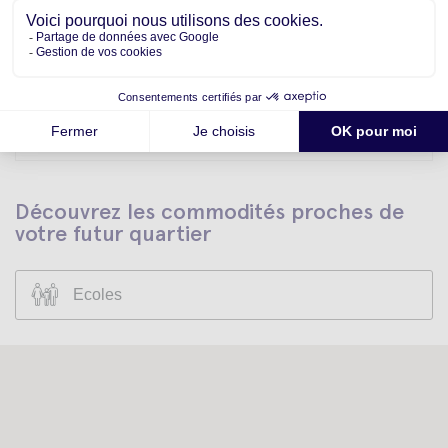
Vendredi
Lundi
Mardi
M
7
10
11
Aout
Aout
Aout
Découvrez les commodités proches de
votre futur quartier
Ecoles