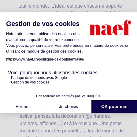
tout le monde. L’idéal est que chacun-e apporte
sa contribution et fasse découvrir ses spécialités,
ses origines culinaires. Cela peut être une
occasion pour chacun de découvrir de nouvelles
saveurs et de partager ses recettes. Pour une
petite attention supplémentaire vous pouvez
mettre des petites étiquettes pour préciser si des
mets sont par exemple sans gluten ou sans
lactose
Ne pas oublier les enfants et les personnes
âgées
: Pensez à prévoir des jeux collectifs,
ateliers créatifs, des ballons si l’espace le permet
afin de faire participer tout le monde et de briser
la glace.
Soigner l’ambiance
: Pour rendre l’ambiance
festive, pensez à la décoration (guirlandes,
lumières, affiches…) et à la musique. Une petite
enceinte connectée permettra à tout le monde de