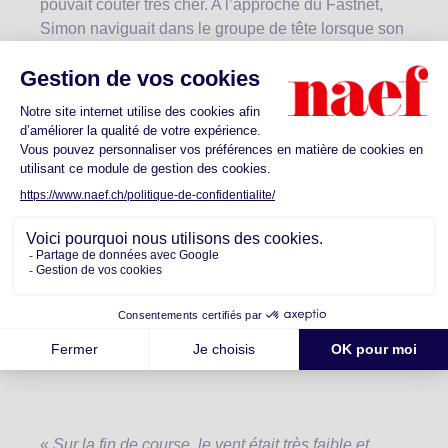
pouvait coûter très cher. A l’approche du Fastnet,
Simon naviguait dans le groupe de tête lorsque son
spi est soudainement tombé à l’eau : «
J’ai réussi à
le ramener à bord et à réparer une petite déchirure,
mais cela m’a coûté des places !
»
Le retour en direction de la France s’est fait dans
des conditions soutenues. «
C’était un bon test pour
voir jusqu’où je pouvais pousser le bateau
», a
expliqué Simon, qui a franchi cette zone de vent fort
avec le paquet de tête. C’était ensuite une lutte
intense avec les deux figaristes Corentin Douguet
et Yoann Richomme, ainsi qu’Amélie Grassi; Xavier
Macaire ayant déjà creusé une belle avance.
«
Sur la fin de course, le vent était très faible et