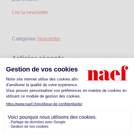
Lire la newsletter
Catégories:
Newsletter
Articles récents
Snapshot 2025 : le marché immobilier
commercial en Suisse romande
Voeux 2026
Rétrospective 2025 : une année de
célébrations et de moments forts
Naef Immobilier ouvre une nouvelle agence à
Bulle
Les Tours de Surville récompensées au Prix de
l’Immobilier Romand 2025