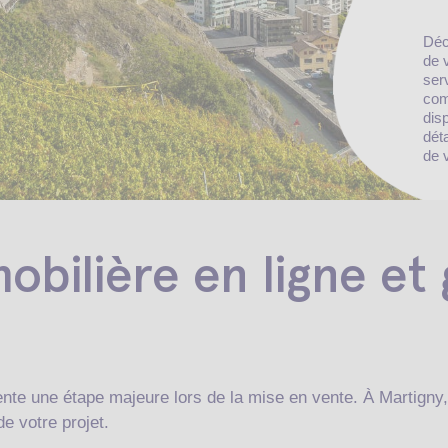
Déc
de 
ser
com
dis
dét
de 
bilière en ligne et 
nte une étape majeure lors de la mise en vente. À Martigny, 
e votre projet.