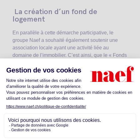
La création d’un fond de
logement
En parallèle à cette démarche participative, le
groupe Naef a souhaité également soutenir une
association locale ayant une activité liée au
domaine de l’immobilier. C’est ainsi, que le « Fonds
Logement » a été créé cette année au sein du
Centre social protestant de Genève, suite à un don
de CHF 40’000.- du groupe Naef. Le but de ce
fonds est d’accorder une aide ponctuelle aux
personnes ou aux familles qui ont des retards de
paiement du loyer.
Liste des associations soutenues
par agence